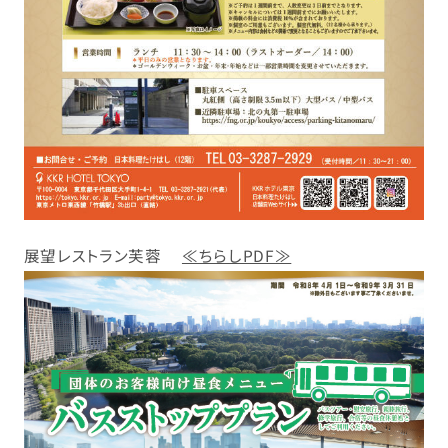
展望レストラン芙蓉
≪ちらしPDF≫