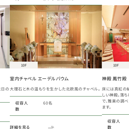
10F
10F
室内チャペル エーデルバウム
神殿 鳳竹殿
念日の
大理石と木の温もりを生かした北欧風のチャペル。
床には真紅の
しい神殿。落
で、雅楽の調
収容人
60名
ます。
数
収容人
数
詳細を見る