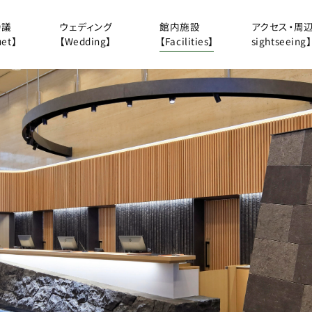
会議
ウェディング
館内施設
アクセス・周辺観
et】
【Wedding】
【Facilities】
sightseeing】