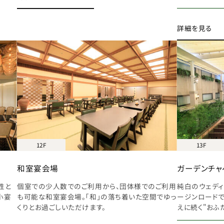
詳細を見る
12F
13F
和室宴会場
ガーデンチャ
性と
個室での少人数でのご利用から、団体様でのご利用
純白のウェディ
小宴
も可能な和室宴会場。「和」の落ち着いた空間でゆっ
ージンロードで
くりとお過ごしいただけます。
えに続く"おふ