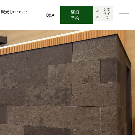
文字
あ
光【access・
宿泊
サイ
Q&A
あ
予約
ズ