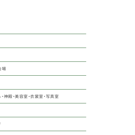
会場
・神殿・美容室・衣裳室・写真室
ジ