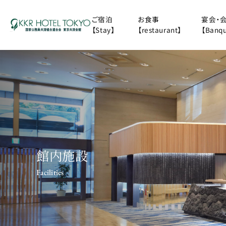
ご宿泊
お食事
宴会・
【Stay】
【restaurant】
【Banqu
館内施設
Facilities