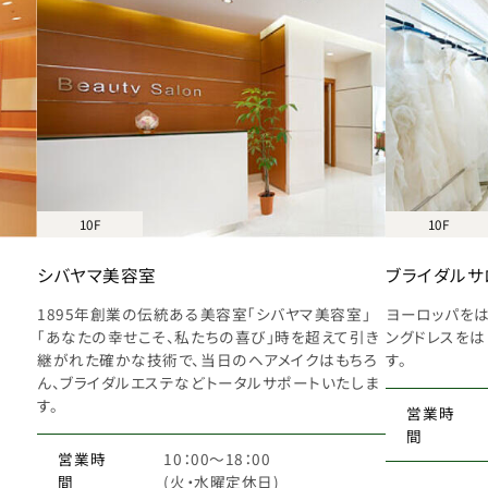
10F
10F
シバヤマ美容室
ブライダルサロ
1895年創業の伝統ある美容室「シバヤマ美容室」
ヨーロッパをは
「あなたの幸せこそ、私たちの喜び」時を超えて引き
ングドレスをは
継がれた確かな技術で、当日のヘアメイクはもちろ
す。
ん、ブライダルエステなどトータルサポートいたしま
す。
営業時
間
営業時
10：00～18：00
間
(火・水曜定休日)