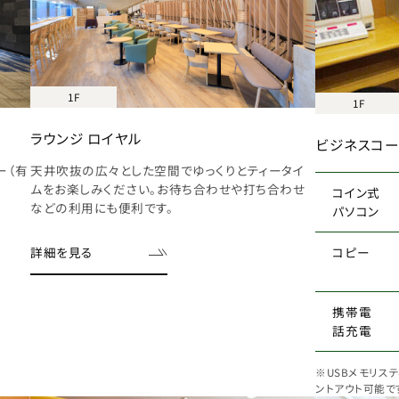
1F
1F
ラウンジ ロイヤル
ビジネスコ
ー（有
天井吹抜の広々とした空間でゆっくりとティータイ
ムをお楽しみください。お待ち合わせや打ち合わせ
コイン式
などの利用にも便利です。
パソコン
コピー
詳細を見る
携帯電
話充電
※USBメモリス
ントアウト可能で