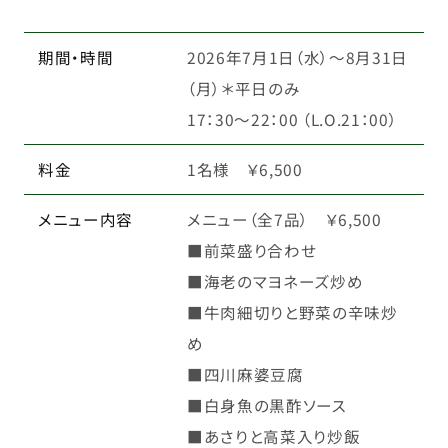
期間・時間
2026年7月1日（水）～8月31日
（月）＊平日のみ
17：30～22：00 （L.O.21：00）
料金
1名様 ￥6,500
メニュー内容
メニュー（全7品） ￥6,500
■前菜盛り合わせ
■海老のマヨネーズ炒め
■牛肉細切りと野菜の辛味炒
め
■四川麻婆豆腐
■白身魚の黒酢ソース
■あさりと高菜入り炒飯