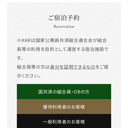
ご宿泊予約
Reservation
※KKRは国家公務員共済組合連合会が組合
員等の利用を目的として運営する宿泊施設で
す。
組合員等の方は
身分を証明できるもの
をご提
示ください。
国共済の組合員・OBの方
優待利用者のお客様
一般利用者のお客様