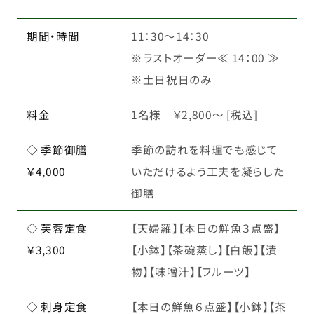
期間・時間
11：30～14：30
※ラストオーダー≪ 14：00 ≫
※土日祝日のみ
料金
1名様 ￥2,800～ [税込]
◇ 季節御膳
季節の訪れを料理でも感じて
￥4,000
いただけるよう工夫を凝らした
御膳
◇ 芙蓉定食
【天婦羅】【本日の鮮魚３点盛】
￥3,300
【小鉢】【茶碗蒸し】【白飯】【漬
物】【味噌汁】【フルーツ】
◇ 刺身定食
【本日の鮮魚６点盛】【小鉢】【茶