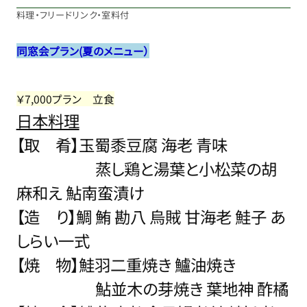
料理・フリードリンク・室料付
同窓会プラン(夏のメニュー）
￥7,000プラン 立食
日本料理
【取 肴】玉蜀黍豆腐 海老 青味
蒸し鶏と湯葉と小松菜の胡
麻和え 鮎南蛮漬け
【造 り】鯛 鮪 勘八 烏賊 甘海老 鮭子 あ
しらい一式
【焼 物】鮭羽二重焼き 鱸油焼き
鮎並木の芽焼き 葉地神 酢橘