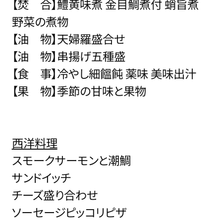
【焚 合】鱧黄味煮 金目鯛煮付 蛸旨煮
野菜の煮物
【油 物】天婦羅盛合せ
【油 物】串揚げ五種盛
【食 事】冷やし細饂飩 薬味 美味出汁
【果 物】季節の甘味と果物
西洋料理
スモークサーモンと潮鯛
サンドイッチ
チーズ盛り合わせ
ソーセージピッコリピザ