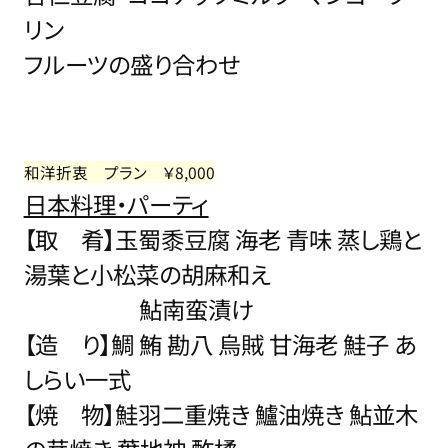
リン
フルーツの盛り合わせ
和洋折衷 プラン ￥8,000
日本料理・パーティ
【取 肴】玉蜀黍豆腐 海老 青味 蒸し鶏と
湯葉と小松菜の胡麻和え
鮎南蛮漬け
【造 り】鯛 鮪 勘八 烏賊 甘海老 鮭子 あ
しらい一式
【焼 物】鮭羽二重焼き 鱸油焼き 鮎並木