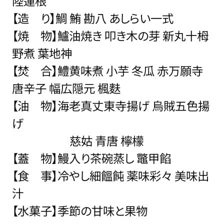
陸蓮根
【造 り】鯛 鮪 勘八 あしらい一式
【焼 物】鱸油焼き 叩き木の芽 新丸十栂
野煮 葉地神
【焚 合】鱧黄味煮 小芋 冬瓜 赤万願寺
唐辛子 幅広隠元 楓麩
【油 物】海老真丈東寺揚げ 烏賊五色揚
げ
慈姑 青唐 檸檬
【蓋 物】鰻入り茶碗蒸し 鼈甲餡
【食 事】冷やし細饂飩 薬味彩々 美味出
汁
【水菓子】季節の甘味と果物