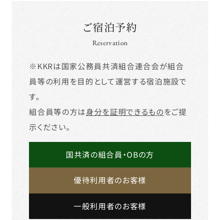
ご宿泊予約
Reservation
※KKRは国家公務員共済組合連合会が組合
員等の利用を目的として運営する宿泊施設で
す。
組合員等の方は
身分を証明できるもの
をご提
示ください。
国共済の組合員・OBの方
優待利用者のお客様
一般利用者のお客様