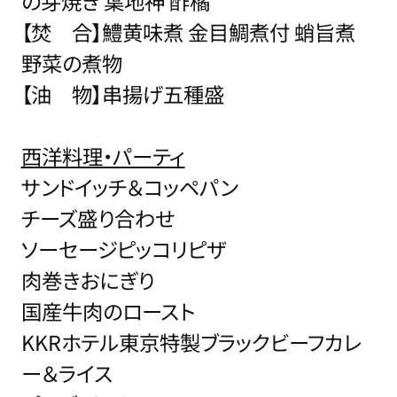
の芽焼き 葉地神 酢橘
【焚 合】鱧黄味煮 金目鯛煮付 蛸旨煮
野菜の煮物
【油 物】串揚げ五種盛
西洋料理・パーティ
サンドイッチ＆コッペパン
チーズ盛り合わせ
ソーセージピッコリピザ
肉巻きおにぎり
国産牛肉のロースト
KKRホテル東京特製ブラックビーフカレ
ー＆ライス