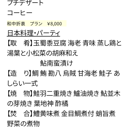
プチデザート
コーヒー
和中折衷 プラン ￥8,000
日本料理・パーティ
【取 肴】玉蜀黍豆腐 海老 青味 蒸し鶏と
湯葉と小松菜の胡麻和え
鮎南蛮漬け
【造 り】鯛 鮪 勘八 烏賊 甘海老 鮭子 あ
しらい一式
【焼 物】鮭羽二重焼き 鱸油焼き 鮎並木
の芽焼き 葉地神 酢橘
【焚 合】鱧黄味煮 金目鯛煮付 蛸旨煮
野菜の煮物