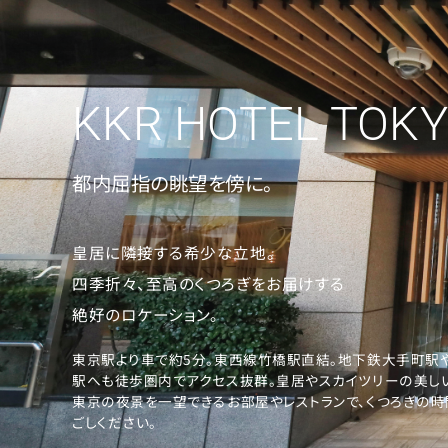
K
都内屈指の眺望を傍に。
K
皇居に隣接する希少な立地。
四季折々、至高のくつろぎをお届けする
R
絶好のロケーション。
東京駅より車で約5分。東西線竹橋駅直結。地下鉄大手町駅
ホ
駅へも徒歩圏内でアクセス抜群。皇居やスカイツリーの美し
東京の夜景を一望できるお部屋やレストランで、くつろぎの時
ごしください。