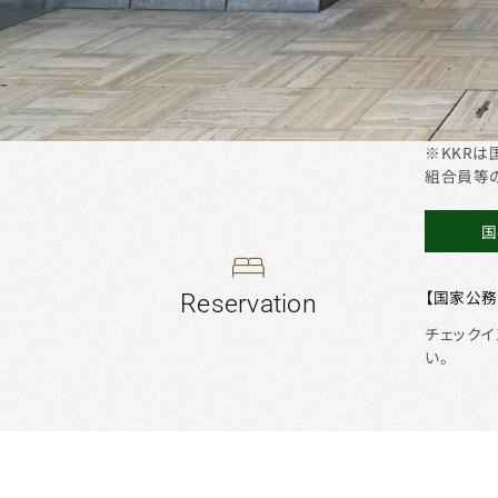
テ
ル
東
※KKR
組合員等
京
国
【国家公
ご
宿
チェックイ
い。
泊
予
約