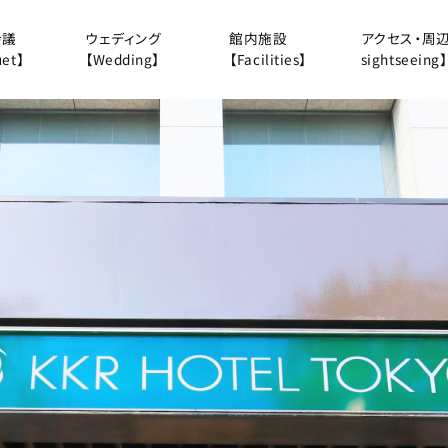
会議
ウェディング
館内施設
アクセス・周辺観
et】
【Wedding】
【Facilities】
sightseeing】