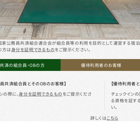
は国家公務員共済組合連合会が組合員等の利用を目的として運営する宿泊
の方は
身分を証明できるもの
をご提示ください。
共済の組合員・OBの方
優待利用者のお客様
務員共済組合員とそのOBのお客様】
【優待利用者と
ンの際に、
身分を証明できるもの
をご提示くださ
チェックイン
る資格を証す
い。
詳しくは
こちら