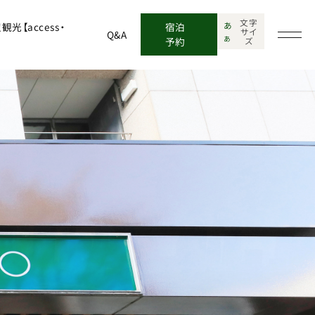
文字
あ
光【access・
宿泊
サイ
Q&A
あ
予約
ズ