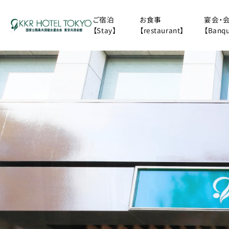
ご宿泊
お食事
宴会・
【Stay】
【restaurant】
【Banqu