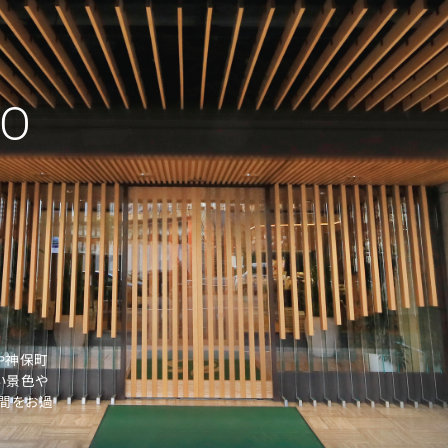
や神保町
い景色や
間をお過