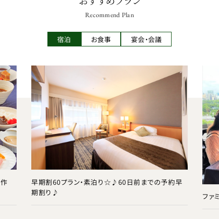
おすすめプラン
Recommend Plan
宿泊
お食事
宴会・会議
ン作
早期割60プラン・素泊り☆♪60日前までの予約早
期割り♪
ファ